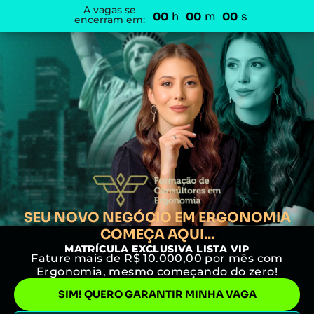
A vagas se
h
m
s
00
00
00
encerram em:
SEU NOVO NEGÓCIO EM ERGONOMIA
COMEÇA AQUI...
MATRÍCULA EXCLUSIVA LISTA VIP
Fature mais de R$ 10.000,00 por mês com
Ergonomia, mesmo começando do zero!
SIM! QUERO GARANTIR MINHA VAGA