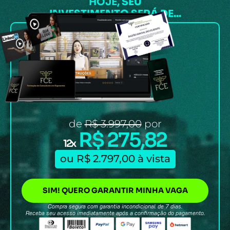
HOJE,
SEU
INVESTIMENTO SERÁ DE...
de
R$ 3.997,00
por
R$ 275,82
12x
ou R$ 2.797,00 à vista
SIM! QUERO GARANTIR MINHA VAGA
Compra segura com garantia incondicional de 7 dias.
Receba seu acesso imediatamente após a confirmação do pagamento.