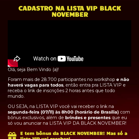
CADASTRO NA LISTA VIP BLACK
NOVEMBER
Olá, s
eja Bem Vindo (a)!
Foram mais de 28.700 participantes no workshop
e não
haverá vagas para todos
, então entra pra LISTA VIP e
receba o link de inscrições 2 horas antes que todo
mundo.
OU SEJA, na LISTA VIP você vai receber o link na
segunda-feira (07/11) às 8h00 (horário de Brasília)
com
bônus exclusivos, além de
brindes e presentes
que eu
só vou anunciar na LISTA VIP DA BLACK NOVEMBER!
E tem bônus da BLACK NOVEMBER! Mas só a
lista VIP vai receber!