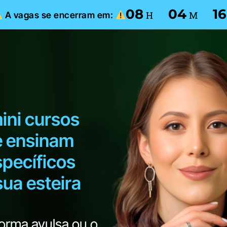
08
04
15
H
M
A vagas se encerram em:
ini cursos
e ensinam
specíficos
sua esteira
forma avulsa ou o