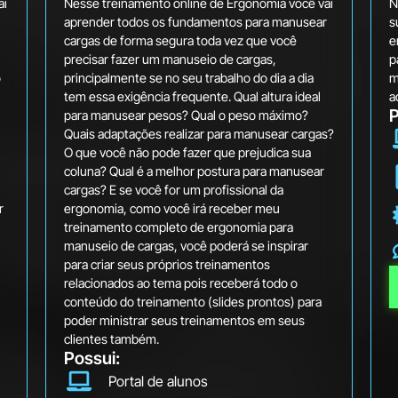
ai
Nesse treinamento online de Ergonomia você vai
N
aprender todos os fundamentos para manusear
s
cargas de forma segura toda vez que você
e
precisar fazer um manuseio de cargas,
p
o
principalmente se no seu trabalho do dia a dia
m
tem essa exigência frequente. Qual altura ideal
a
P
para manusear pesos? Qual o peso máximo?
Quais adaptações realizar para manusear cargas?
O que você não pode fazer que prejudica sua
coluna? Qual é a melhor postura para manusear
cargas? E se você for um profissional da
r
ergonomia, como você irá receber meu
treinamento completo de ergonomia para
manuseio de cargas, você poderá se inspirar
para criar seus próprios treinamentos
relacionados ao tema pois receberá todo o
conteúdo do treinamento (slides prontos) para
poder ministrar seus treinamentos em seus
clientes também.
Possui:
Portal de alunos