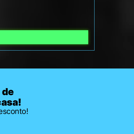
 de
casa!
esconto!