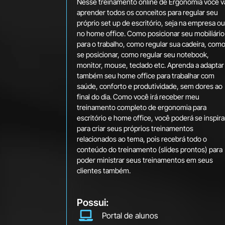
Nesse treinamento online de Ergonomia você v
aprender todos os conceitos para regular seu
próprio set up de escritório, seja na empresa ou
no home office. Como posicionar seu mobiliário
para o trabalho, como regular sua cadeira, com
se posicionar, como regular seu notebook,
monitor, mouse, teclado etc. Aprenda a adaptar
também seu home office para trabalhar com
saúde, conforto e produtividade, sem dores ao
final do dia. Como você irá receber meu
treinamento completo de ergonomia para
escritório e home office, você poderá se inspira
para criar seus próprios treinamentos
relacionados ao tema, pois recebrá todo o
conteúdo do treinamento (slides prontos) para
poder ministrar seus treinamentos em seus
clientes também.
Possui:
Portal de alunos