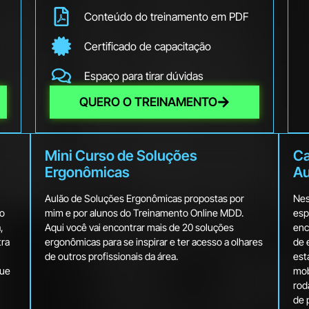
Conteúdo do treinamento em PDF
Certificado de capacitação
Espaço para tirar dúvidas
QUERO O TREINAMENTO
Mini Curso de Soluções
Ca
Ergonômicas
Au
Aulão de Soluções Ergonômicas propostas por
Nes
so
mim e por alunos do Treinamento Online MDD.
esp
,
Aqui você vai encontrar mais de 20 soluções
enc
tra
ergonômicas para se inspirar e ter acesso a olhares
de 
de outros profissionais da área.
est
que
mobi
rod
de 