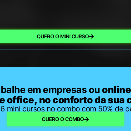
QUERO O MINI CURSO
abalhe em empresas ou
online
 office, no conforto da sua 
 6 mini cursos no combo com 50% de d
QUERO O COMBO